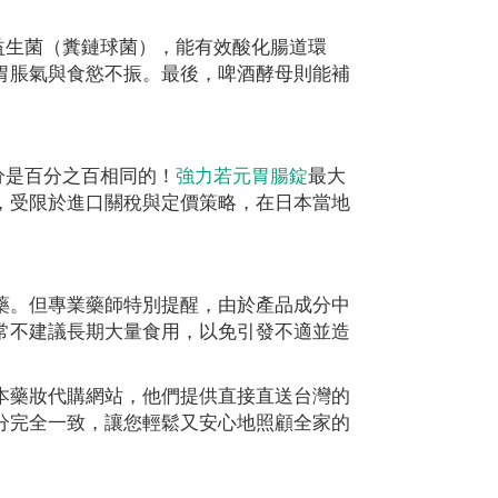
益生菌（糞鏈球菌），能有效酸化腸道環
胃脹氣與食慾不振。最後，啤酒酵母則能補
分是百分之百相同的！
強力若元胃腸錠
最大
，受限於進口關稅與定價策略，在日本當地
藥。但專業藥師特別提醒，由於產品成分中
常不建議長期大量食用，以免引發不適並造
本藥妝代購網站，他們提供直接直送台灣的
分完全一致，讓您輕鬆又安心地照顧全家的