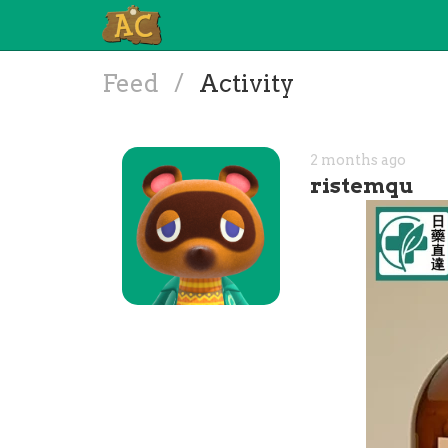
Feed
/
Activity
2 months ago
ristemqu