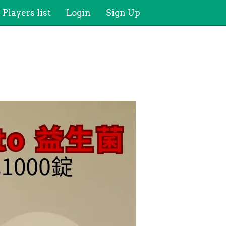
Players list
Login
Sign Up