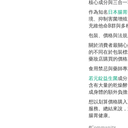
核心成分與三合一
作為知名
日本腸胃
境、抑制害菌增殖
充維他命B群與多
包裝、價格與法規
關於消費者最關心
的不同在於包裝標
藥妝店購買的價格
食用禁忌與藥師專
若元錠益生菌
成分
含有大量的乾燥酵
成身體的額外負擔
想以划算價格購入
服務。總結來說，
腸胃健康。
#Community