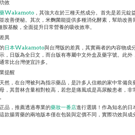
功效
藥Wakamoto
，其強大在於三種天然成分。首先是若元錠
並改善便秘。其次，米麴菌能提供多種消化酵素，幫助改善
種胺基酸，全面提升日常營養的吸收效率。
差異
的
日本Wakamoto
與台灣版的差異，其實兩者的內容物成
示，日版為全日文，而台版有專屬中文外盒及藥字號。此外
通常比台灣便宜許多。
業提醒
天然，在台灣被列為指示藥品，是許多人信賴的家中常備良
母，其普林含量相對較高，若您是痛風或是高尿酸患者，非
。
正品，推薦透過專業的
藥妝一番店
進行選購！作為知名的日
這款腸胃藥的兩地版本僅在包裝與定價不同，實際功效與成