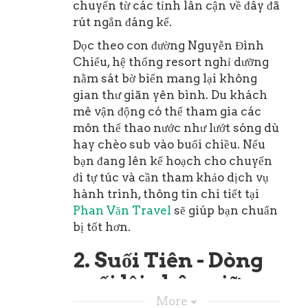
chuyển từ các tỉnh lân cận về đây đã
rút ngắn đáng kể.
Dọc theo con đường Nguyễn Đình
Chiểu, hệ thống resort nghỉ dưỡng
nằm sát bờ biển mang lại không
gian thư giãn yên bình. Du khách
mê vận động có thể tham gia các
môn thể thao nước như lướt sóng dù
hay chèo sub vào buổi chiều. Nếu
bạn đang lên kế hoạch cho chuyến
đi tự túc và cần tham khảo dịch vụ
hành trình, thông tin chi tiết tại
Phan Văn Travel
sẽ giúp bạn chuẩn
bị tốt hơn.
2. Suối Tiên - Dòng
suối lội chân giữa
vách cát đỏ
More