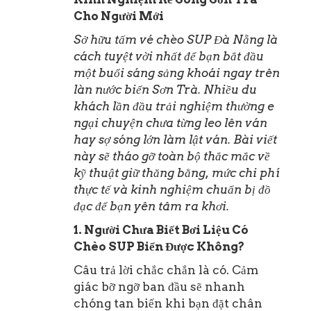
Cho Người Mới
Sở hữu tấm vé chèo SUP Đà Nẵng là
cách tuyệt vời nhất để bạn bắt đầu
một buổi sáng sảng khoái ngay trên
làn nước biển Sơn Trà. Nhiều du
khách lần đầu trải nghiệm thường e
ngại chuyện chưa từng leo lên ván
hay sợ sóng lớn làm lật ván. Bài viết
này sẽ tháo gỡ toàn bộ thắc mắc về
kỹ thuật giữ thăng bằng, mức chi phí
thực tế và kinh nghiệm chuẩn bị đồ
đạc để bạn yên tâm ra khơi.
1. Người Chưa Biết Bơi Liệu Có
Chèo SUP Biển Được Không?
Câu trả lời chắc chắn là có. Cảm
giác bỡ ngỡ ban đầu sẽ nhanh
chóng tan biến khi bạn đặt chân