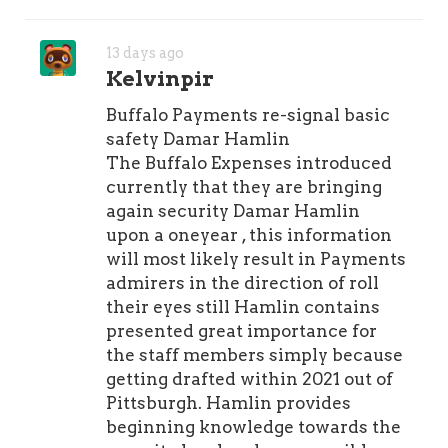
Nước uống đóng chai, tủ có
khóa gửi đồ và khu vực tắm dội
13 days ago
lại nước ngọt trên bãi. So với
Kelvinpir
việc tự đầu tư thiết bị cồng
Buffalo Payments re-signal basic
kềnh, mức chi phí này cực kỳ
safety Damar Hamlin
hợp lý cho một buổi trải
The Buffalo Expenses introduced
nghiệm trọn vẹn cùng nhóm
currently that they are bringing
bạn.
again security Damar Hamlin
3. Những Tọa Độ Hạ Ván Đẹp Nhất
upon a oneyear , this information
Ven Bán Đảo Sơn Trà
will most likely result in Payments
Địa hình vịnh biển Sơn Trà được
admirers in the direction of roll
các dãy núi đá chắn gió tự nhiên
their eyes still Hamlin contains
nên mặt nước cực kỳ phẳng lặng.
presented great importance for
Thời điểm lý tưởng nhất để trải
the staff members simply because
nghiệm bộ môn này rơi vào mùa
getting drafted within 2021 out of
biển êm, kéo dài từ tháng 4 đến hết
Pittsburgh. Hamlin provides
tháng 8 hàng năm. Dọc tuyến đường
beginning knowledge towards the