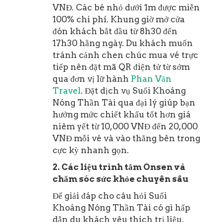
VNĐ. Các bé nhỏ dưới 1m được miễn
100% chi phí. Khung giờ mở cửa
đón khách bắt đầu từ 8h30 đến
17h30 hằng ngày. Du khách muốn
tránh cảnh chen chúc mua vé trực
tiếp nên đặt mã QR điện tử từ sớm
qua đơn vị lữ hành
Phan Văn
Travel
. Đặt dịch vụ Suối Khoáng
Nóng Thần Tài qua đại lý giúp bạn
hưởng mức chiết khấu tốt hơn giá
niêm yết từ 10,000 VNĐ đến 20,000
VNĐ mỗi vé và vào thẳng bên trong
cực kỳ nhanh gọn.
2. Các liệu trình tắm Onsen và
chăm sóc sức khỏe chuyên sâu
Để giải đáp cho câu hỏi Suối
Khoáng Nóng Thần Tài có gì hấp
dẫn du khách yêu thích trị liệu,