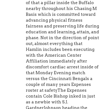
of that a pillar inside the Buffalo
sáng để kịp ra bãi Mạn Thái
nearby throughout his Chasing M
bắt trọn khoảnh khắc bình
Basis which is committed toward
minh.
advancing physical fitness
4. Chuẩn Bị Trang Phục Và Hành
fairness and preserving life during
Trang Cần Thiết
education and learning, attain, and
phase. Not in the direction of point
Việc chuẩn bị trang phục gọn gàng
out, almost everything that
giúp bạn vận động thoải mái hơn
Hamlin includes been executing
nhiều khi ở dưới nước. Hãy ưu tiên
with the American Center
các bộ đồ bơi ôm sát, áo tay dài
Affiliation immediately after
chống nắng hoặc quần short thể
discomfort cardiac arrest inside of
thao mau khô. Ánh nắng phản
that Monday Evening match
chiếu trên mặt biển rất gắt vào sáng
versus the Cincinnati Bengals a
muộn hoặc chiều tà. Bạn nên thoa
couple of many years Expenses
kem chống nắng chống nước trước
roster at safetyThe Expenses
khi xuống biển khoảng 20 phút.
contain Cole Bishop inked in just
Nếu mang theo kính râm, hãy gắn
as a newbie with S.J.
thêm sợi dây đeo cố định sau gáy để
GardnerJohnson heading the
kính không bị sóng đánh trôi mất.