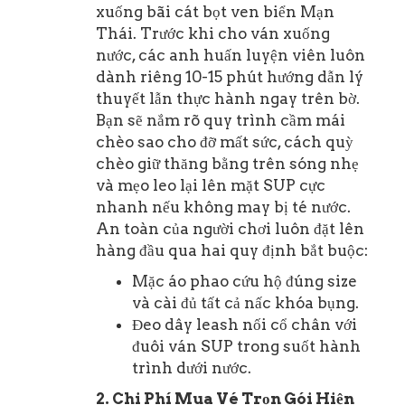
xuống bãi cát bọt ven biển Mạn
Thái. Trước khi cho ván xuống
nước, các anh huấn luyện viên luôn
dành riêng 10-15 phút hướng dẫn lý
thuyết lẫn thực hành ngay trên bờ.
Bạn sẽ nắm rõ quy trình cầm mái
chèo sao cho đỡ mất sức, cách quỳ
chèo giữ thăng bằng trên sóng nhẹ
và mẹo leo lại lên mặt SUP cực
nhanh nếu không may bị té nước.
An toàn của người chơi luôn đặt lên
hàng đầu qua hai quy định bắt buộc:
Mặc áo phao cứu hộ đúng size
và cài đủ tất cả nấc khóa bụng.
Đeo dây leash nối cổ chân với
đuôi ván SUP trong suốt hành
trình dưới nước.
2. Chi Phí Mua Vé Trọn Gói Hiện