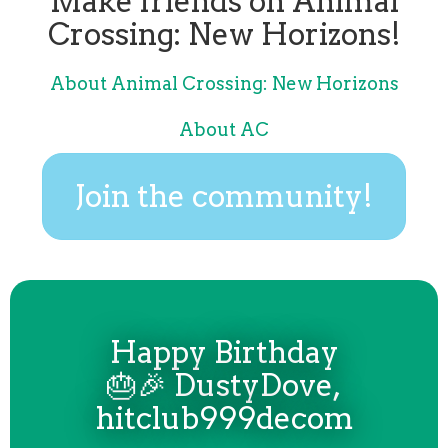
Make friends on Animal
Crossing: New Horizons!
About Animal Crossing: New Horizons
About AC
Join the community!
Happy Birthday
🎂🎉 DustyDove,
hitclub999decom