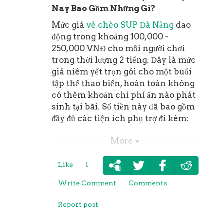
Nay Bao Gồm Những Gì?
Mức giá
vé chèo SUP Đà Nẵng
dao
động trong khoảng 100,000 -
250,000 VNĐ cho mỗi người chơi
trong thời lượng 2 tiếng. Đây là mức
giá niêm yết trọn gói cho một buổi
tập thể thao biển, hoàn toàn không
có thêm khoản chi phí ẩn nào phát
sinh tại bãi. Số tiền này đã bao gồm
đầy đủ các tiện ích phụ trợ đi kèm:
Ván SUP bơm hơi chuyên
More
dụng kèm mái chèo nhôm điều
chỉnh độ dài.
Like
1
Túi chống nước 10L giữ đồ cá
nhân không bị ướt khi ra xa bờ.
Write Comment
Comments
Dịch vụ chụp ảnh hoặc quay
video bằng thiết bị GoPro
Report post
chuyên dụng dưới nước.