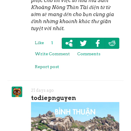
phục cho tới việc sở hữu mã Suối
Khoáng Nóng Thần Tài điện tử từ
sớm sẽ mang đến cho bạn cùng gia
đình những khoảnh khắc thư giãn
tuyệt vời nhất.
Like
1
Write Comment
Comments
Report post
21 days ago
todiepnguyen