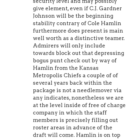
biển Hoàng Sa, ba tọa độ hạ ván
security level and may possibly
đông vui nhất bao gồm:
give element, even if C.J. Gardner
Johnson will be the beginning
Bãi Mạn Thái: Bãi cát trải dài,
stability contrary of Cole Hamlin
sóng gợn nhẹ thích hợp nhất
furthermore does present is main
cho người mới bắt đầu.
well worth as a distinctive teamer.
Bãi Rạng & Bãi Bụt: Nằm sâu
Admirers will only include
hơn về phía bán đảo, nước biển
towards block out that depressing
trong vắt nhìn rõ từng dải đá
bogus punt check out by way of
ngầm.
Hamlin from the Kansas
Khu vực Hòn Sub: Tọa độ lý
Metropolis Chiefs a couple of of
tưởng cách bờ tầm 500m để bạn
several years back within the
dừng ván lặn ngắm san hô. Nếu
package is not a needlemover via
có ý định ngắm mặt trời mọc
any indicates, nonetheless we are
lúc 5h00 sáng, việc chủ động
at the level inside of free of charge
đặt vé chèo SUP Đà Nẵng từ
company in which the staff
hôm trước là bắt buộc. Nhóm
members is precisely filling out
bạn đi đông có thể đặt kèm
roster areas in advance of the
dịch vụ
thuê xe du lịch Đà
draft will come. Hamlin is on top
Nẵng
đưa đón tận nơi lúc 4h30