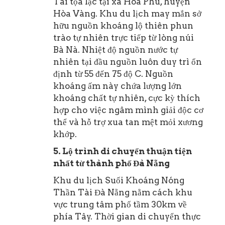
Tài tọa lạc tại xã Hòa Phú, huyện
Hòa Vàng. Khu du lịch may mắn sở
hữu nguồn khoáng lộ thiên phun
trào tự nhiên trực tiếp từ lòng núi
Bà Nà. Nhiệt độ nguồn nước tự
nhiên tại đầu nguồn luôn duy trì ổn
định từ 55 đến 75 độ C. Nguồn
khoáng ấm này chứa lượng lớn
khoáng chất tự nhiên, cực kỳ thích
hợp cho việc ngâm mình giải độc cơ
thể và hỗ trợ xua tan mệt mỏi xương
khớp.
5. Lộ trình di chuyển thuận tiện
nhất từ thành phố Đà Nẵng
Khu du lịch Suối Khoáng Nóng
Thần Tài Đà Nẵng nằm cách khu
vực trung tâm phố tầm 30km về
phía Tây. Thời gian di chuyển thực