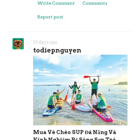
Write Comment
Comments
Report post
13 days ago
todiepnguyen
Mua Vé Chèo SUP Đà Nẵng Và
Kinh Nghiệm Rẽ Sóng Sơn Trà