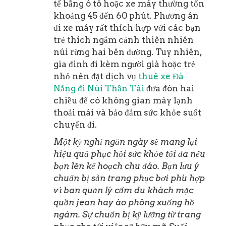
tế bằng ô tô hoặc xe máy thường tốn
khoảng 45 đến 60 phút. Phương án
đi xe máy rất thích hợp với các bạn
trẻ thích ngắm cảnh thiên nhiên
núi rừng hai bên đường. Tuy nhiên,
gia đình đi kèm người già hoặc trẻ
nhỏ nên đặt dịch vụ
thuê xe Đà
Nẵng đi Núi Thần Tài
đưa đón hai
chiều để có không gian máy lạnh
thoải mái và bảo đảm sức khỏe suốt
chuyến đi.
Một kỳ nghỉ ngắn ngày sẽ mang lại
hiệu quả phục hồi sức khỏe tối đa nếu
bạn lên kế hoạch chu đáo. Bạn lưu ý
chuẩn bị sẵn trang phục bơi phù hợp
vì ban quản lý cấm du khách mặc
quần jean hay áo phông xuống hồ
ngâm. Sự chuẩn bị kỹ lưỡng từ trang