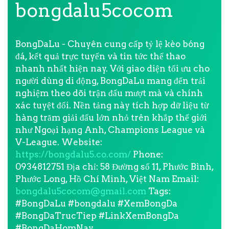
bongdalu5cocom
BongDaLu - Chuyên cung cấp tỷ lệ kèo bóng
đá, kết quả trực tuyến và tin tức thể thao
nhanh nhất hiện nay. Với giao diện tối ưu cho
người dùng di động, BongDaLu mang đến trải
nghiệm theo dõi trận đấu mượt mà và chính
xác tuyệt đối. Nền tảng này tích hợp dữ liệu từ
hàng trăm giải đấu lớn nhỏ trên khắp thế giới
như Ngoại hạng Anh, Champions League và
V-League. Website:
https://bongdalu5.co.com/
Phone:
0934812751 Địa chỉ: 58 Đường số 11, Phước Bình,
Phước Long, Hồ Chí Minh, Việt Nam Email:
bongdalu5cocom@gmail.com
Tags:
#BongDaLu #bongdalu #XemBongDa
#BongDaTrucTiep #LinkXemBongDa
#BongDaHomNay