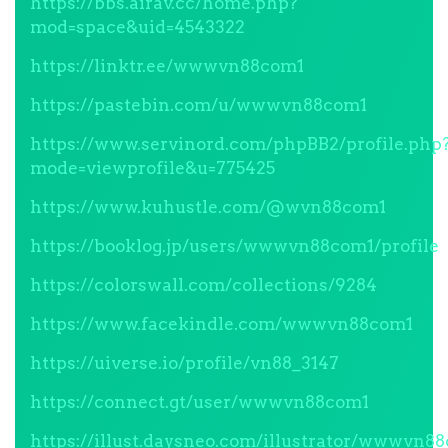
https://bbs.airav.cc/home.php?
mod=space&uid=4543322
https://linktr.ee/wwwvn88com1
https://pastebin.com/u/wwwvn88com1
https://www.servinord.com/phpBB2/profile.php
mode=viewprofile&u=775425
https://www.kuhustle.com/@wvn88com1
https://booklog.jp/users/wwwvn88com1/profile
https://colorswall.com/collections/9284
https://www.facekindle.com/wwwvn88com1
https://uiverse.io/profile/vn88_3147
https://connect.gt/user/wwwvn88com1
https://illust.daysneo.com/illustrator/wwwvn8