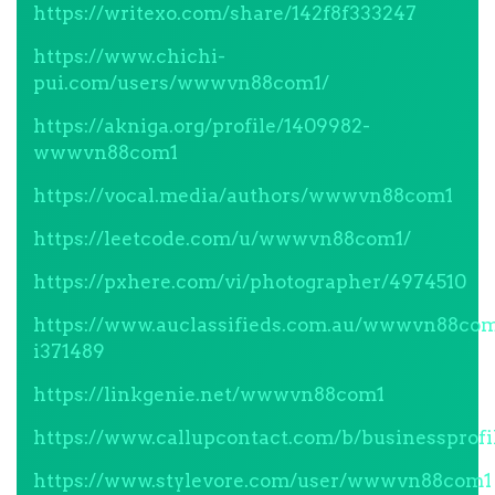
https://writexo.com/share/142f8f333247
https://www.chichi-
pui.com/users/wwwvn88com1/
https://akniga.org/profile/1409982-
wwwvn88com1
https://vocal.media/authors/wwwvn88com1
https://leetcode.com/u/wwwvn88com1/
https://pxhere.com/vi/photographer/4974510
https://www.auclassifieds.com.au/wwwvn88com
i371489
https://linkgenie.net/wwwvn88com1
https://www.callupcontact.com/b/businessprof
https://www.stylevore.com/user/wwwvn88com1