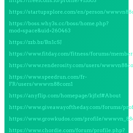
https://freeicons.io/profile/915503
https://startupxplore.com/en/person/wwwvn8
https://boss.why3s.cc/boss/home.php?
mod=space&uid=260463
https://zzb.bz/Bn1cSJ
https://www.fitday.com/fitness/forums/memb
https://www.renderosity.com/users/wwwvn88c
https://www.speedrun.com/fr-
FR/users/wwwvn88com1
https://anyflip.com/homepage/kjfxf#About
https://www.giveawayoftheday.com/forums/prof
https://www.growkudos.com/profile/wwwvn_8
https://www.chordie.com/forum/profile.php?