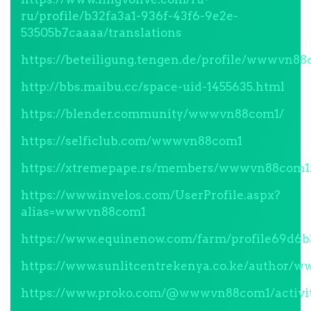
ru/profile/b32fa3a1-936f-43f6-9e2e-
53505b7caaaa/translations
https://beteiligung.tengen.de/profile/wwwvn88
http://bbs.maibu.cc/space-uid-1455635.html
https://blender.community/wwwvn88com1/
https://selficlub.com/wwwvn88com1
https://xtremepape.rs/members/wwwvn88com1.
https://www.invelos.com/UserProfile.aspx?
alias=wwwvn88com1
https://www.equinenow.com/farm/profile69d6b
https://www.sunlitcentrekenya.co.ke/author/
https://www.proko.com/@wwwvn88com1/activi